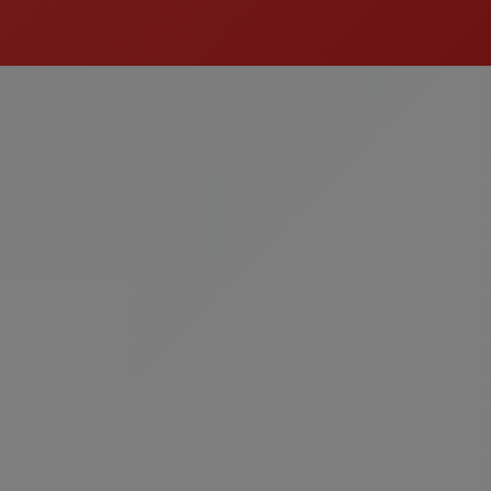
st
İçecek
egoriyi Gör
Kategoriyi Gör