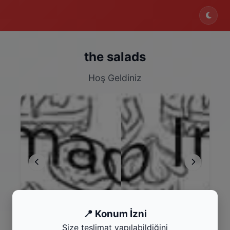
the salads
Hoş Geldiniz
Bazlama Tost
To
📍 Konum İzni
Kategoriyi Gör
Kat
Size teslimat yapılabildiğini