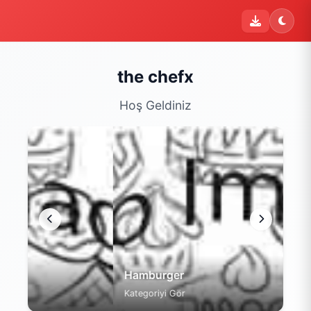
i
Şu an sipariş kapalı
Bu işletme 11:15 - 22:00 saatleri arasında sipariş kabul
etmektedir. Şu an yalnızca menüyü inceleyebilirsiniz.
the chefx
Menüyü Gör
Hoş Geldiniz
Hamburger
Kategoriyi Gör