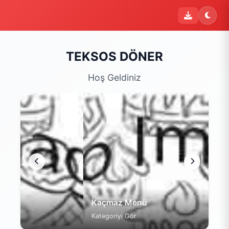
i
Şu an sipariş kapalı
Bu işletme 09:00 - 22:00 saatleri arasında sipariş kabul
etmektedir. Şu an yalnızca menüyü inceleyebilirsiniz.
TEKSOS DÖNER
Menüyü Gör
Hoş Geldiniz
Kaçmaz Menü
Kategoriyi Gör