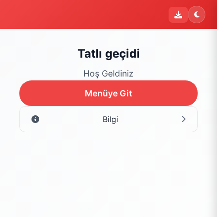
i
Şu an sipariş kapalı
Bu işletme 09:00 - 22:00 saatleri arasında sipariş kabul
etmektedir. Şu an yalnızca menüyü inceleyebilirsiniz.
Tatlı geçidi
Menüyü Gör
Hoş Geldiniz
Menüye Git
Bilgi