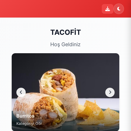
TACOFİT
Hoş Geldiniz
Burritos
Ta
Kategoriyi Gör
Kat