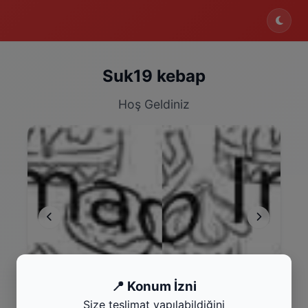
Suk19 kebap
Hoş Geldiniz
Dürüm
Por
📍 Konum İzni
Kategoriyi Gör
Kat
Size teslimat yapılabildiğini