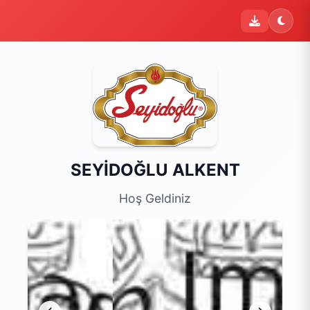
i
Şu an sipariş kapalı
Bu işletme 09:00 - 22:00 saatleri arasında sipariş kabul
etmektedir. Şu an yalnızca menüyü inceleyebilirsiniz.
Menüyü Gör
SEYİDOĞLU ALKENT
Hoş Geldiniz