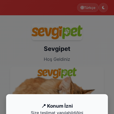
Türkçe
Sevgipet
Hoş Geldiniz
📍 Konum İzni
Size teslimat yapılabildiğini