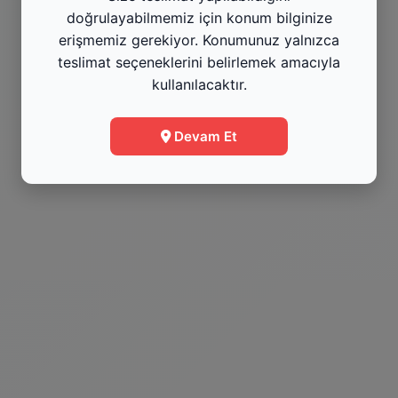
doğrulayabilmemiz için konum bilginize
Yetişkin Kedi Mamaları
Yaş
erişmemiz gerekiyor. Konumunuz yalnızca
Kategoriyi Gör
Kat
teslimat seçeneklerini belirlemek amacıyla
kullanılacaktır.
Menüye Git
Devam Et
Bilgi