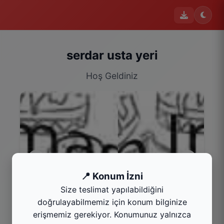
serdar usta yeri
Hoş Geldiniz
📍 Konum İzni
Size teslimat yapılabildiğini
İçecekler
doğrulayabilmemiz için konum bilginize
Kategoriyi Gör
erişmemiz gerekiyor. Konumunuz yalnızca