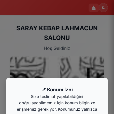
SARAY KEBAP LAHMACUN
SALONU
Hoş Geldiniz
📍 Konum İzni
Size teslimat yapılabildiğini
doğrulayabilmemiz için konum bilginize
erişmemiz gerekiyor. Konumunuz yalnızca
Menü