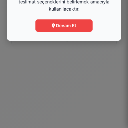
teslimat seçeneklerini belirlemek amacıyla
Kategoriyi Gör
kullanılacaktır.
Menüye Git
Devam Et
Bilgi