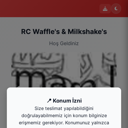
RC Waffle's & Milkshake's
Hoş Geldiniz
📍 Konum İzni
Size teslimat yapılabildiğini
MilkShake's
doğrulayabilmemiz için konum bilginize
Kategoriyi Gör
erişmemiz gerekiyor. Konumunuz yalnızca