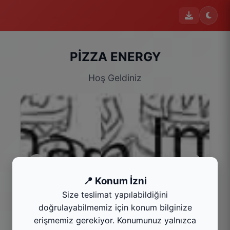
PİZZA ENERGY
Hoş Geldiniz
📍 Konum İzni
Size teslimat yapılabildiğini
Pizza Energy
doğrulayabilmemiz için konum bilginize
Kategoriyi Gör
erişmemiz gerekiyor. Konumunuz yalnızca