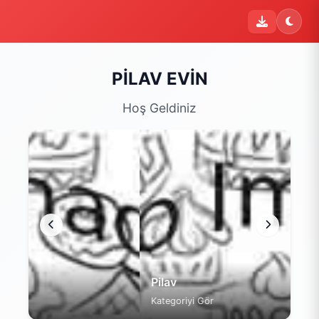
i
Şu an sipariş kapalı
Bu işletme 12:00 - 00:00 saatleri arasında sipariş kabul
etmektedir. Şu an yalnızca menüyü inceleyebilirsiniz.
PİLAV EVİN
Menüyü Gör
Hoş Geldiniz
Pilav
Kategoriyi Gör