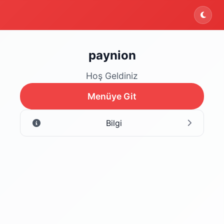
ektedir. Şu an yalnızca menüyü inceleyebilirsiniz.
paynion
Hoş Geldiniz
Menüye Git
Bilgi