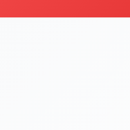
i
Şu an sipariş kapalı
Bu işletme 09:00 - 22:00 saatleri arasında sipariş kabul etm
Menüyü Gör