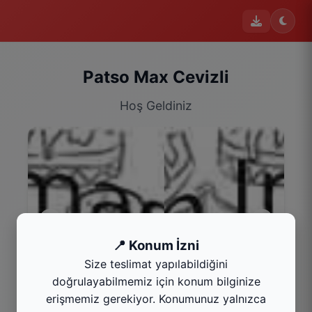
Patso Max Cevizli
Hoş Geldiniz
📍 Konum İzni
Size teslimat yapılabildiğini
İçecekler
doğrulayabilmemiz için konum bilginize
Kategoriyi Gör
erişmemiz gerekiyor. Konumunuz yalnızca