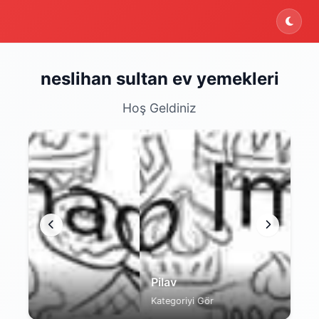
ektedir. Şu an yalnızca menüyü inceleyebilirsiniz.
neslihan sultan ev yemekleri
Hoş Geldiniz
Pilav
Ma
Kategoriyi Gör
Kat