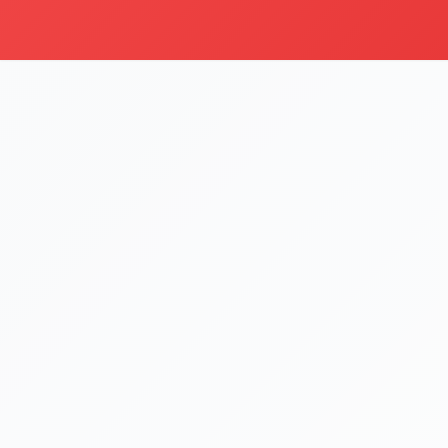
i
Şu an sipariş kapalı
Bu işletme 09:00 - 22:00 saatleri arasında sipariş kabul etm
Menüyü Gör
Çorba
Kategoriyi Gör