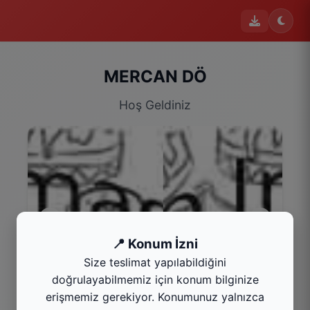
MERCAN DÖ
Hoş Geldiniz
📍 Konum İzni
uk
Size teslimat yapılabildiğini
yarım ekmek
doğrulayabilmemiz için konum bilginize
Kategoriyi Gör
erişmemiz gerekiyor. Konumunuz yalnızca