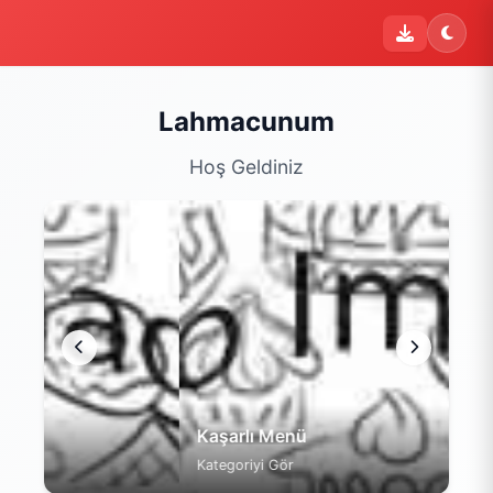
i
Şu an sipariş kapalı
Bu işletme 09:00 - 22:00 saatleri arasında sipariş kabul
etmektedir. Şu an yalnızca menüyü inceleyebilirsiniz.
Lahmacunum
Menüyü Gör
Hoş Geldiniz
Kaşarlı Menü
Kategoriyi Gör