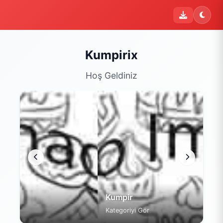
i
Şu an sipariş kapalı
Bu işletme 09:00 - 22:00 saatleri arasında sipariş kabul
etmektedir. Şu an yalnızca menüyü inceleyebilirsiniz.
Kumpirix
Menüyü Gör
Hoş Geldiniz
Kumpir
Kategoriyi Gör