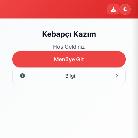
i
Şu an sipariş kapalı
Bu işletme 09:00 - 22:00 saatleri arasında sipariş kabul
etmektedir. Şu an yalnızca menüyü inceleyebilirsiniz.
Kebapçı Kazım
Menüyü Gör
Hoş Geldiniz
Menüye Git
Bilgi