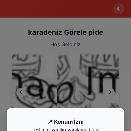
karadeniz Görele pide
Hoş Geldiniz
Ana Yemek
Fır
📍 Konum İzni
Kategoriyi Gör
Kat
Teslimat yapılıp yapılamadığını