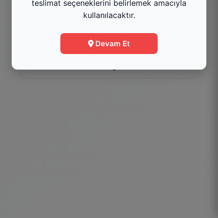
teslimat seçeneklerini belirlemek amacıyla
Kategoriyi Gör
kullanılacaktır.
Menüye Git
Devam Et
Bilgi