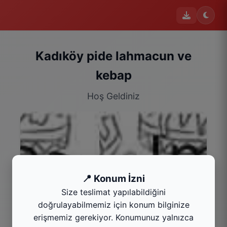
Kadıköy pide lahmacun ve
kebap
Hoş Geldiniz
📍 Konum İzni
Size teslimat yapılabildiğini
doğrulayabilmemiz için konum bilginize
erişmemiz gerekiyor. Konumunuz yalnızca
Çorba