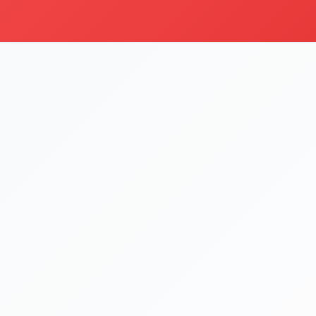
i
Şu an sipariş kapalı
Bu işletme 09:00 - 22:00 saatleri arasında sipariş kabul etm
Menüyü Gör