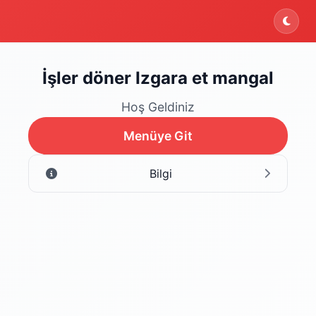
ektedir. Şu an yalnızca menüyü inceleyebilirsiniz.
İşler döner Izgara et mangal
Hoş Geldiniz
Menüye Git
Bilgi