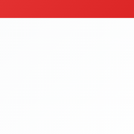
bap & Izgara
Fırından Lezz
egoriyi Gör
Kategoriyi Gör