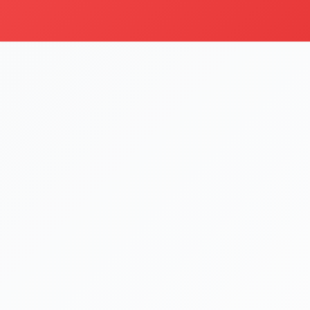
i
Şu an sipariş kapalı
Bu işletme 09:00 - 22:00 saatleri arasında sipariş kabul etm
Menüyü Gör
En Sevilenler
Kategoriyi Gör