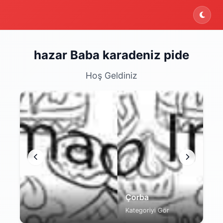
ektedir. Şu an yalnızca menüyü inceleyebilirsiniz.
hazar Baba karadeniz pide
Hoş Geldiniz
Çorba
Ke
Kategoriyi Gör
Kat