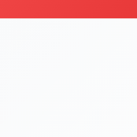
i
Şu an sipariş kapalı
Bu işletme 09:00 - 22:00 saatleri arasında sipariş kabul etm
Menüyü Gör
Tavuk
Kategoriyi Gör