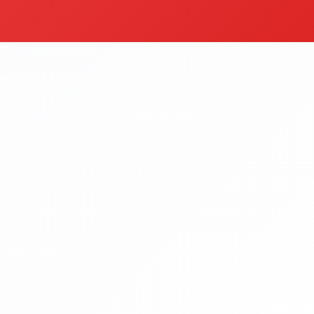
lı
Sos
egoriyi Gör
Kategoriyi Gör