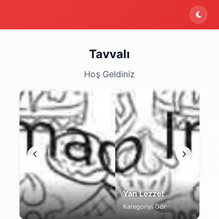
ektedir. Şu an yalnızca menüyü inceleyebilirsiniz.
Tavvalı
Hoş Geldiniz
Yan Lezzet
Tat
Kategoriyi Gör
Kat