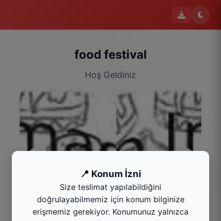
food festival
Hoş Geldiniz
📍 Konum İzni
Size teslimat yapılabildiğini
KÖFTE
doğrulayabilmemiz için konum bilginize
Kategoriyi Gör
erişmemiz gerekiyor. Konumunuz yalnızca