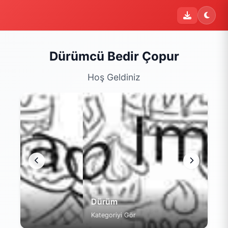
i
Şu an sipariş kapalı
Bu işletme 09:00 - 22:00 saatleri arasında sipariş kabul
etmektedir. Şu an yalnızca menüyü inceleyebilirsiniz.
Dürümcü Bedir Çopur
Menüyü Gör
Hoş Geldiniz
Dürüm
Kategoriyi Gör