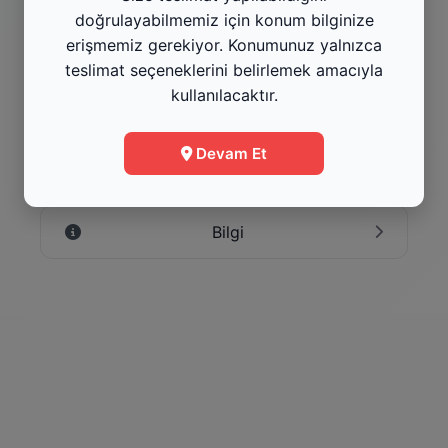
doğrulayabilmemiz için konum bilginize
erişmemiz gerekiyor. Konumunuz yalnızca
teslimat seçeneklerini belirlemek amacıyla
Tavuk Dönerler
Bu 
kullanılacaktır.
Kategoriyi Gör
Kat
Devam Et
Menüye Git
Bilgi