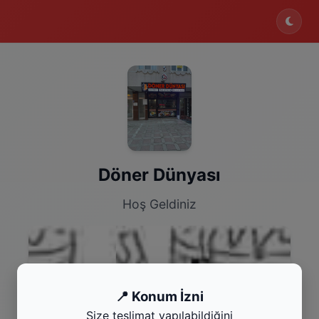
Döner Dünyası
Hoş Geldiniz
📍 Konum İzni
Size teslimat yapılabildiğini