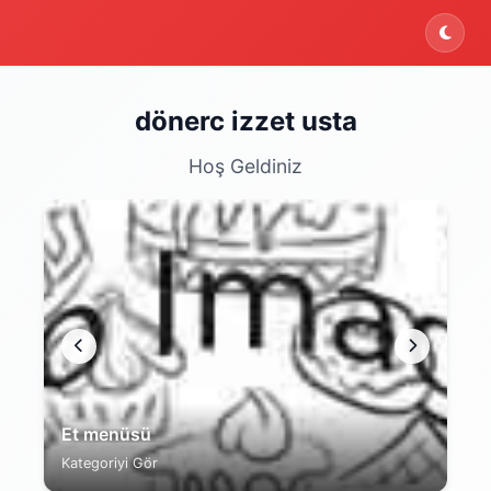
ektedir. Şu an yalnızca menüyü inceleyebilirsiniz.
dönerc izzet usta
Hoş Geldiniz
Et menüsü
Kategoriyi Gör