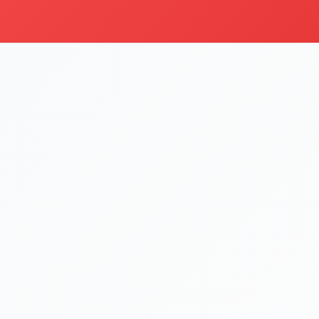
i
Şu an sipariş kapalı
Bu işletme 09:00 - 22:00 saatleri arasında sipariş kabul etm
Menüyü Gör