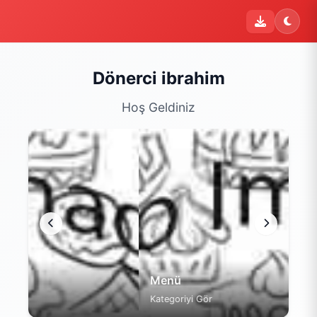
i
Şu an sipariş kapalı
Bu işletme 09:00 - 22:00 saatleri arasında sipariş kabul
etmektedir. Şu an yalnızca menüyü inceleyebilirsiniz.
Dönerci ibrahim
Menüyü Gör
Hoş Geldiniz
Menü
Kategoriyi Gör