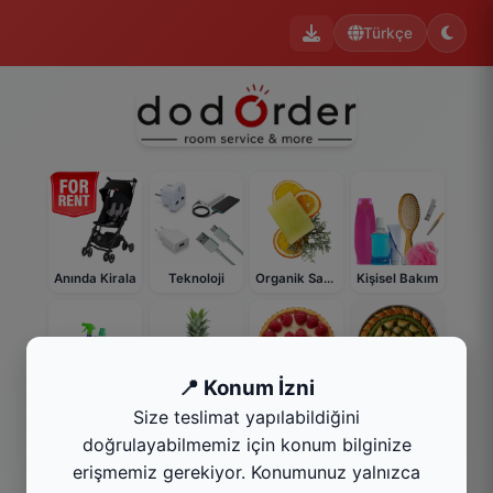
Türkçe
Anında Kirala
Teknoloji
Organik Sabun
Kişisel Bakım
📍 Konum İzni
Market
Meyve
Tatlı
Baklava
Size teslimat yapılabildiğini
doğrulayabilmemiz için konum bilginize
erişmemiz gerekiyor. Konumunuz yalnızca