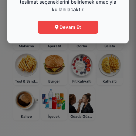
teslimat seçeneklerini belirlemek amacıyla
kullanılacaktır.
Dondurma
Döner
Atıştırmalık
Ana Yemek
Devam Et
Makarna
Aperatif
Çorba
Salata
Tost & Sandviç
Burger
Fit Kahvaltı
Kahvaltı
Kahve
İçecek
Odada Güzellik