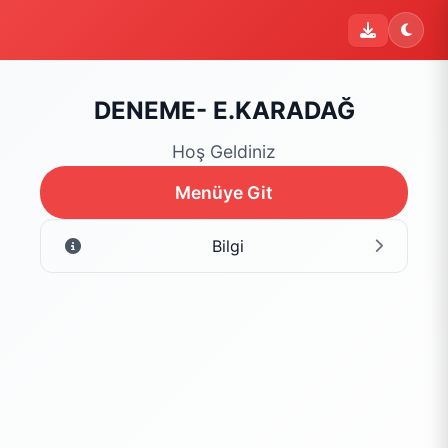
i
Şu an sipariş kapalı
Bu işletme 09:00 - 22:00 saatleri arasında sipariş kabul
etmektedir. Şu an yalnızca menüyü inceleyebilirsiniz.
DENEME- E.KARADAĞ
Menüyü Gör
Hoş Geldiniz
Menüye Git
Bilgi