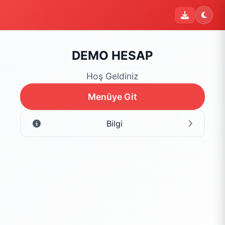
i
Şu an sipariş kapalı
Bu işletme 09:00 - 22:00 saatleri arasında sipariş kabul
etmektedir. Şu an yalnızca menüyü inceleyebilirsiniz.
DEMO HESAP
Menüyü Gör
Hoş Geldiniz
Menüye Git
Bilgi