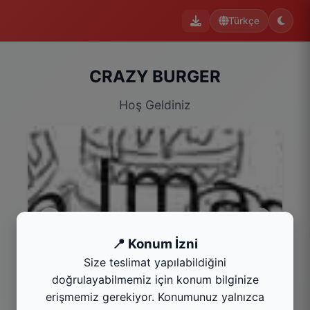
Türkçe
CRAZY BURGER
Hoş Geldiniz
📍 Konum İzni
Size teslimat yapılabildiğini
Ekonomik Burger Menü
Ek
doğrulayabilmemiz için konum bilginize
Kategoriyi Gör
Kat
erişmemiz gerekiyor. Konumunuz yalnızca