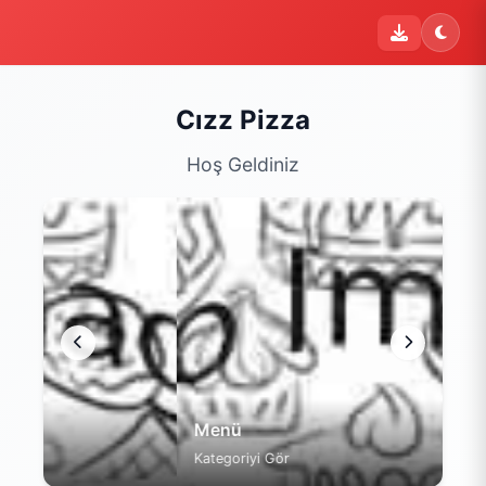
i
Şu an sipariş kapalı
Bu işletme 16:00 - 03:00 saatleri arasında sipariş kabul
etmektedir. Şu an yalnızca menüyü inceleyebilirsiniz.
Cızz Pizza
Menüyü Gör
Hoş Geldiniz
Menü
Kategoriyi Gör