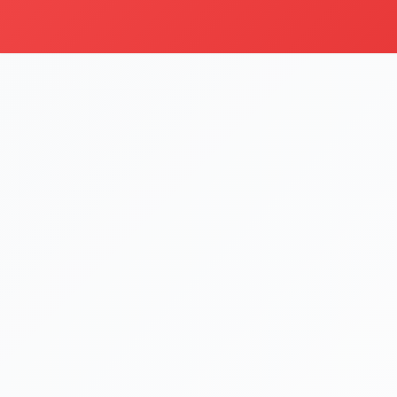
i
Şu an sipariş kapalı
Bu işletme 09:00 - 22:00 saatleri arasında sipariş kabul etm
Menüyü Gör