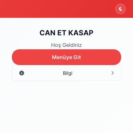
ektedir. Şu an yalnızca menüyü inceleyebilirsiniz.
CAN ET KASAP
Hoş Geldiniz
Menüye Git
Bilgi