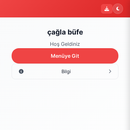
i
Şu an sipariş kapalı
Bu işletme 09:00 - 22:00 saatleri arasında sipariş kabul
etmektedir. Şu an yalnızca menüyü inceleyebilirsiniz.
çağla büfe
Menüyü Gör
Hoş Geldiniz
Menüye Git
Bilgi