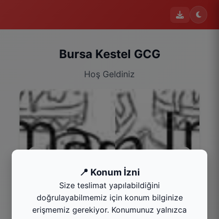
Bursa Kestel GCG
Hoş Geldiniz
📍 Konum İzni
Size teslimat yapılabildiğini
Kaçmaz Menü
doğrulayabilmemiz için konum bilginize
Kategoriyi Gör
erişmemiz gerekiyor. Konumunuz yalnızca