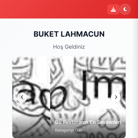
i
Şu an sipariş kapalı
Bu işletme 09:00 - 22:00 saatleri arasında sipariş kabul
etmektedir. Şu an yalnızca menüyü inceleyebilirsiniz.
BUKET LAHMACUN
Menüyü Gör
Hoş Geldiniz
Bu Restoranın En Sevilenleri
Kategoriyi Gör