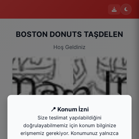
BOSTON DONUTS TAŞDELEN
Hoş Geldiniz
📍 Konum İzni
Size teslimat yapılabildiğini
Menü
doğrulayabilmemiz için konum bilginize
Kategoriyi Gör
erişmemiz gerekiyor. Konumunuz yalnızca