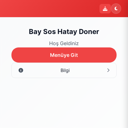
i
Şu an sipariş kapalı
Bu işletme 09:00 - 22:00 saatleri arasında sipariş kabul
etmektedir. Şu an yalnızca menüyü inceleyebilirsiniz.
Bay Sos Hatay Doner
Menüyü Gör
Hoş Geldiniz
Menüye Git
Bilgi