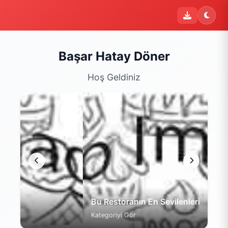
i
Şu an sipariş kapalı
Bu işletme 09:00 - 22:00 saatleri arasında sipariş kabul
etmektedir. Şu an yalnızca menüyü inceleyebilirsiniz.
Başar Hatay Döner
Menüyü Gör
Hoş Geldiniz
Bu Restoranın En Sevilenleri
Kategoriyi Gör