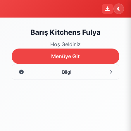
i
Şu an sipariş kapalı
Bu işletme 09:00 - 22:00 saatleri arasında sipariş kabul
etmektedir. Şu an yalnızca menüyü inceleyebilirsiniz.
Barış Kitchens Fulya
Menüyü Gör
Hoş Geldiniz
Menüye Git
Bilgi