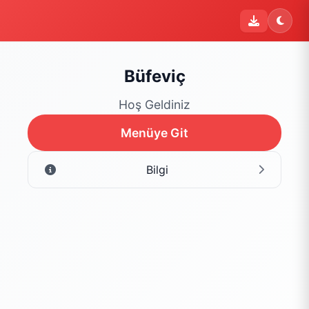
i
Şu an sipariş kapalı
Bu işletme 09:00 - 22:00 saatleri arasında sipariş kabul
etmektedir. Şu an yalnızca menüyü inceleyebilirsiniz.
Büfeviç
Menüyü Gör
Hoş Geldiniz
Menüye Git
Bilgi