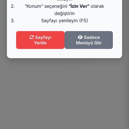
"Konum" seçeneğini
"İzin Ver"
olarak
Menüye Git
değiştirin
Sayfayı yenileyin (F5)
Bilgi
Sayfayı
Sadece
Yenile
Menüyü Gör