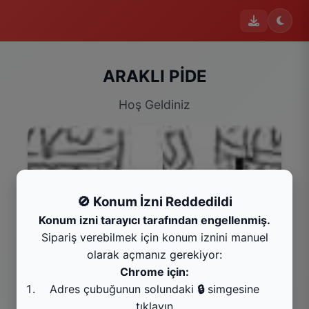
ARAKLI PİDE
Hoş Geldiniz
🚫 Konum İzni Reddedildi
Konum izni tarayıcı tarafından engellenmiş.
Sipariş verebilmek için konum iznini manuel
olarak açmanız gerekiyor:
Chrome için:
Garnitürler
Adres çubuğunun solundaki
🔒
simgesine
Kategoriyi Gör
tıklayın