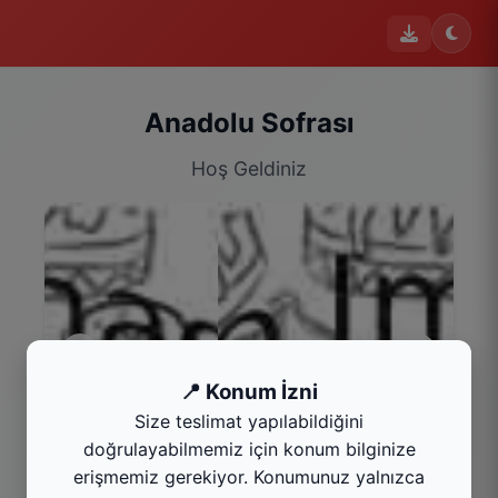
Anadolu Sofrası
Hoş Geldiniz
📍 Konum İzni
Size teslimat yapılabildiğini
Çorbalar
doğrulayabilmemiz için konum bilginize
Kategoriyi Gör
erişmemiz gerekiyor. Konumunuz yalnızca