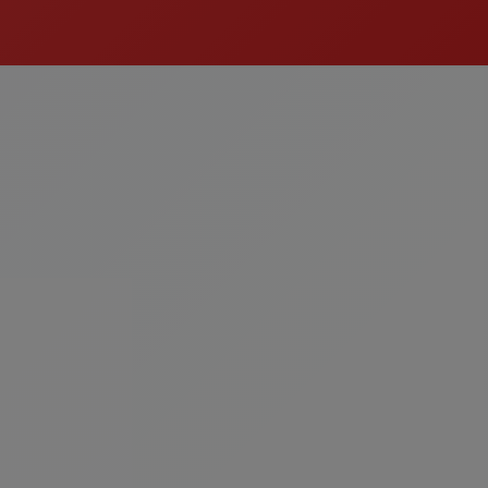
Restoranın En Sevilenleri
İçecekler