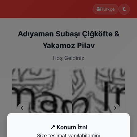
Türkçe
Adıyaman Subaşı Çiğköfte &
Yakamoz Pilav
Hoş Geldiniz
📍 Konum İzni
Tavuk Pilav
Bu 
Size teslimat yapılabildiğini