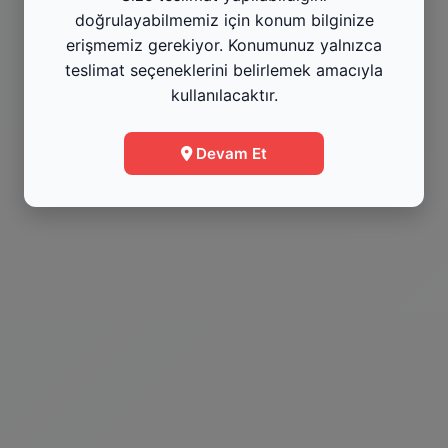
Kategoriyi Gör
Kat
doğrulayabilmemiz için konum bilginize
erişmemiz gerekiyor. Konumunuz yalnızca
teslimat seçeneklerini belirlemek amacıyla
Menüye Git
kullanılacaktır.
Bilgi
Devam Et