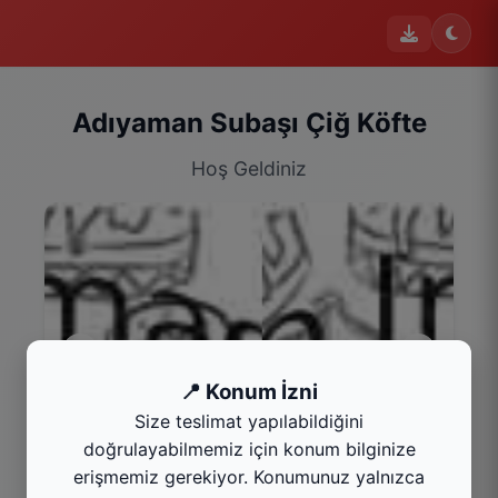
Adıyaman Subaşı Çiğ Köfte
Hoş Geldiniz
📍 Konum İzni
Size teslimat yapılabildiğini
Menü
doğrulayabilmemiz için konum bilginize
Kategoriyi Gör
erişmemiz gerekiyor. Konumunuz yalnızca