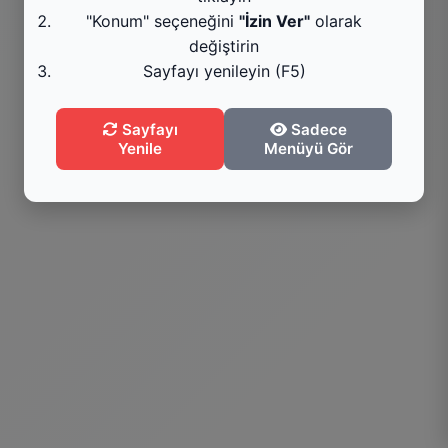
Kategoriyi Gör
"Konum" seçeneğini
"İzin Ver"
olarak
değiştirin
Sayfayı yenileyin (F5)
Menüye Git
Sayfayı
Sadece
Bilgi
Yenile
Menüyü Gör