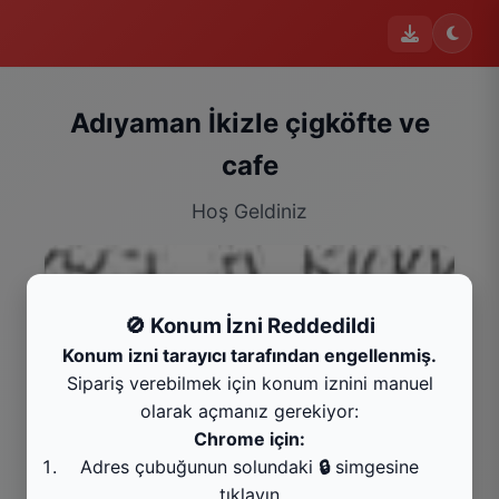
Adıyaman İkizle çigköfte ve
cafe
Hoş Geldiniz
🚫 Konum İzni Reddedildi
Konum izni tarayıcı tarafından engellenmiş.
Sipariş verebilmek için konum iznini manuel
olarak açmanız gerekiyor:
Chrome için:
Adres çubuğunun solundaki
🔒
simgesine
Dürüm Çiğ Köfteler
tıklayın