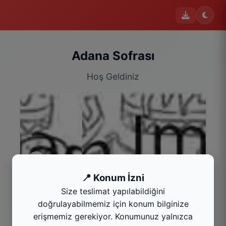
Adana Sofrası
Hoş Geldiniz
📍 Konum İzni
Size teslimat yapılabildiğini
Çorba
doğrulayabilmemiz için konum bilginize
Kategoriyi Gör
erişmemiz gerekiyor. Konumunuz yalnızca